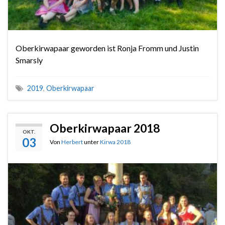
Oberkirwapaar geworden ist Ronja Fromm und Justin
Smarsly
2019
,
Oberkirwapaar
Oberkirwapaar 2018
OKT.
03
Von
Herbert
unter
Kirwa 2018