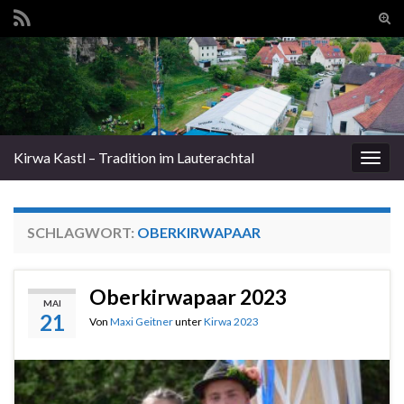
Suc
ums
Search for:
Kirwa Kastl – Tradition im Lauterachtal
Navi
umsc
SCHLAGWORT:
OBERKIRWAPAAR
Oberkirwapaar 2023
MAI
21
Von
Maxi Geitner
unter
Kirwa 2023