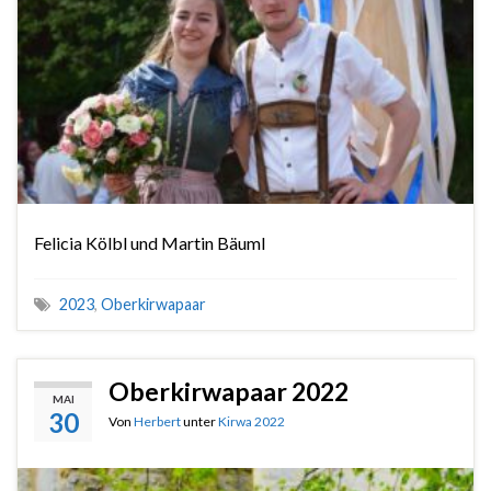
Felicia Kölbl und Martin Bäuml
2023
,
Oberkirwapaar
Oberkirwapaar 2022
MAI
30
Von
Herbert
unter
Kirwa 2022