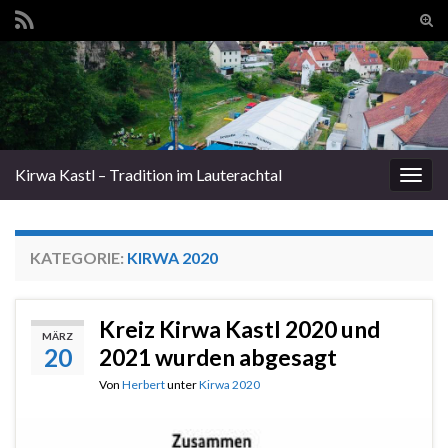
Suc
ums
Search for:
Kirwa Kastl – Tradition im Lauterachtal
Navi
umsc
KATEGORIE:
KIRWA 2020
Kreiz Kirwa Kastl 2020 und
MÄRZ
20
2021 wurden abgesagt
Von
Herbert
unter
Kirwa 2020