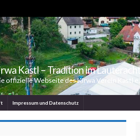
rwa Kastl – Tradition im Lauterach
ie offizielle Webseite des Kirwa Verein Kastl e.
ft
Impressum und Datenschutz