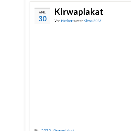
Kirwaplakat
APR.
30
Von
Herbert
unter
Kirwa 2023
2023
,
Kirwaplakat