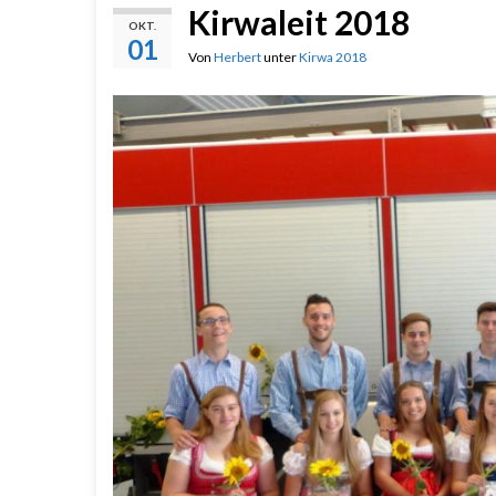
Kirwaleit 2018
OKT.
01
Von
Herbert
unter
Kirwa 2018