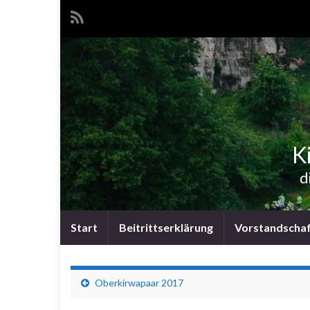
Ki
d
Start
Beitrittserklärung
Vorstandscha
Oberkirwapaar 2017