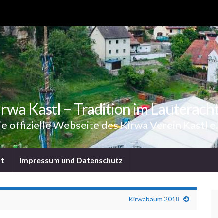
rwa Kastl – Tradition im Lauterach
ie offizielle Webseite des Kirwa Verein Kastl e.
ft
Impressum und Datenschutz
Kirwabaum 2018