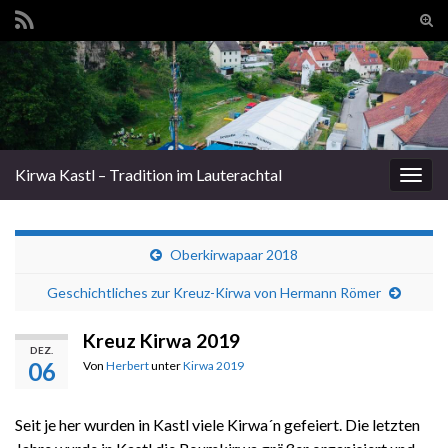
Suc
ums
Search for:
Kirwa Kastl – Tradition im Lauterachtal
Navi
umsc
Oberkirwapaar 2018
Geschichtliches zur Kreuz-Kirwa von Hermann Römer
Kreuz Kirwa 2019
DEZ.
06
Von
Herbert
unter
Kirwa 2019
Seit je her wurden in Kastl viele Kirwa´n gefeiert. Die letzten