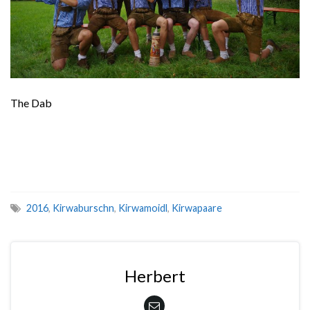
The Dab
2016
,
Kirwaburschn
,
Kirwamoidl
,
Kirwapaare
Herbert